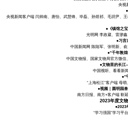
央视
央视新闻客户端 闫帅南、唐怡、武慧锋、毕磊、孙煜祁、毛玥尹、
●《镇馆之
光明网 李政葳、雷渺
●
中国新闻网 陈陆军、张明新、
●“千年敦
中国文物报、国家文物局官方微信
●文物里的长江
中国视听、看看新闻
●
“上海松江”客户端 母
●视频｜圆明园兽
南方日报、南方+客户端 靳
2023年度
●20
“学习强国”学习平