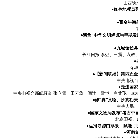
山西晚
●红色地标点
●百余年海
●聚焦“中华文明起源与早期
●九城馆长共
长江日报 李翌、王震、袁毅
●
春城
●【新闻联播】第四次
中央电视台
●走进国
中央电视台新闻频道 张立雷、田云华、闫洪、雷恺、白龙飞、李
●修“真”文物、拼真功
中央人民广
●国家文物局发布“考古中
北京卫视、
●运河寻源白浮泉丨赋能 
●河南