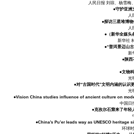
人民日报 刘琼、杨雪梅
●守护亚洲
人
●探访三星堆博物
人
●（新华全媒头
新华社 
●“普洱景迈山
新
●陕
●文物
光
●对“古国时代”文明内涵的认
光
●Vision China studies influence of ancient c
中国日
●克孜尔石窟来了年轻
●China’s Pu’er leads way as UNESC
环球时