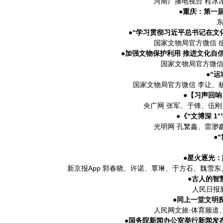
河南广播电视台 程冰
●重庆：第一
东
●“学习贯彻习近平总书记在文
国家文物局官方微信 
●加强文物保护利用 推进文化自
国家文物局官方微信
●“
国家文物局官方微信 李让、
●【习声回响
央广网 张军、于锋、伍
●《“文博深 
光明网 孔繁鑫、雷渺
●
●星火逐光：
新京报App 郭春晓、许诺、覃琳、于方石、魏雪
●古人的智
人民日报
●同上一堂文明
人民网文旅·体育频道
●国务院新闻办公室举行新闻发布