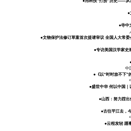
●用科技“打捞”历史——
●寺中
●文物保护法修订草案首次提请审议 全国人大常
●专访美国汉学家史
中
●《以“时时放不下
●盛世中华 何以中国
●山西：努力蹚
●古往平江去，
●云程发轫 