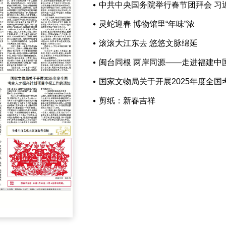
中共中央国务院举行春节团拜会 习
灵蛇迎春 博物馆里“年味”浓
滚滚大江东去 悠悠文脉绵延
闽台同根 两岸同源——走进福建中
国家文物局关于开展2025年度全
剪纸：新春吉祥