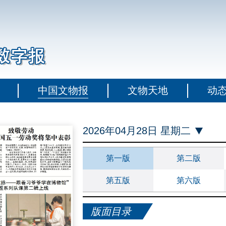
中国文物报
文物天地
动
2026年04月28日 星期二
第一版
第二版
第五版
第六版
版面目录