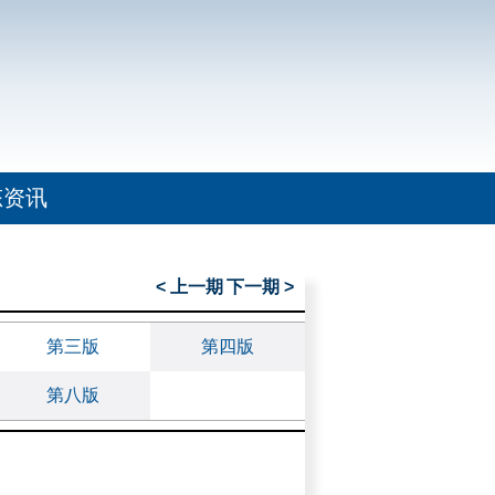
态资讯
< 上一期
下一期 >
第三版
第四版
第八版