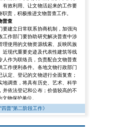
、有效利用、让文物活起来的工作要
身职责，积极推进文物普查工作。
物普查
门要建立日常联系协商机制，加强沟
族工作部门要协助研究解决普查中涉
管理使用的文物资源线索、反映民族
、近现代重要史迹及代表性建筑等线
专人作为联络员，负责配合文物普查
供工作便利条件。各地文物行政部门
已认定、登记的文物进行全面复查；
实地调查，将具有历史、艺术、科学
，并依法登记和公布；价值较高的不
为文物保护单位。
物系统性保护
“四普”第二阶段工作》
领域管理使用的不可移动文物要加大
完善保护预案，加强日常巡查巡护；
不可移动文物，要及时报告当地文物
施，制定保护方案，排除险情隐患，