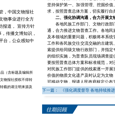
坚持保护第一、加强管理、挖掘价值
求，按照普查总体方案，切实履行自
管，中国文物报社
二、强化协调沟通，合力开展文
文物事业进行全方
各地民族工作部门、文物行政部
访报道， 宣传方针
通，合力推进文物普查工作。各地民
事，传播文博知识，
及本领域的重要问题，积极将本系统
平台，公众感知中
工作和各民族交往交流交融的古建筑
索提供给同级文物行政部门，并指定
的组织实施，为普查队员现场调查提
要按照普查总体方案和标准规范，对
对民族工作部门提供的线索逐一开展
品（含标题及编辑所
价值的物质文化遗产及时认定为文物
文物报社授权不得转
可移动文物，报请人民政府核定公布
转载的请注明来源及
三、深化成果应用，不断加强文
下一篇： 《强化调度督导 各地持续推进
各地民族工作部门对本系统、本
保护管理力度，依法落实管护责任，
对存在险情、安全隐患或长期闲置的
往期回顾
行政部门，并在其指导下采取有效措