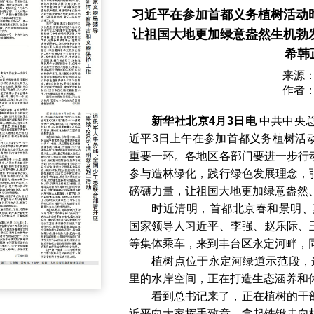
习近平在参加首都义务植树活动
让祖国大地更加绿意盎然生机勃
希韩
来源
作者
新华社北京4月3日电
中共中央
近平3日上午在参加首都义务植树活
重要一环。各地区各部门要进一步行
参与造林绿化，践行绿色发展理念，
磅礴力量，让祖国大地更加绿意盎然
时近清明，首都北京春和景明、
国家领导人习近平、李强、赵乐际、
等集体乘车，来到丰台区永定河畔，
植树点位于永定河绿道示范段，
里的水岸空间，正在打造生态涵养和
看到总书记来了，正在植树的干
近平向大家挥手致意，拿起铁锹走向