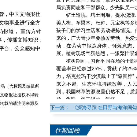
局负责同志和干部群众、少先队员一
管，中国文物报社
铲土造坑、培土围堰、提水浇灌
文物事业进行全方
美人梅、车梁木、杜仲、元宝枫等多
孩子们的学习生活和劳动锻炼情况。
访报道， 宣传方针
来的，广大青少年要热爱劳动、热爱
事，传播文博知识，
动，在劳动中锻炼身体、锤炼意志
平台，公众感知中
展。植树现场气氛热烈，一派繁忙景
植树期间，习近平同在场的干部
覆盖率已经超过25%，贡献了约2
力，塔克拉玛干沙漠戴上了“绿围脖
来之不易。生态环境持续改善，人
品（含标题及编辑所
到，我国林草资源总量仍然不足，质
文物报社授权不得转
题，争取一年干得比一年好。
转载的请注明来源及
习近平指出，绿化祖国必须坚持
下一篇： 《探海寻踪 在田野与海洋间
水库、钱库、粮库、碳库“四库”联
构，搞好森林经营，同步提升草原生
往期回顾
的办法用活林草资源，壮大林草产业