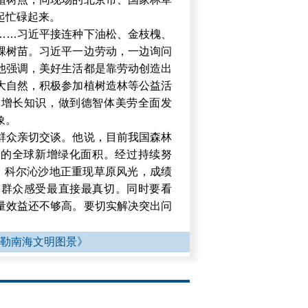
起忙碌起来。
……习近平接连种下油松、金枝槐、
棵树苗。习近平一边劳动，一边询问
他强调，美好生活都是靠劳动创造出
大自然，积极参加植树造林等公益活
、增长知识，做到德智体美劳全面发
象。
群众亲切交谈。他说，目前我国森林
5%的全球新增绿化面积。经过持续努
”，科尔沁沙地正重现草原风光，成绩
民群众感受最直接最真切。同时要看
量效益还不够高。要切实解决突出问
扩绿兴绿护绿“三绿”并举，推动森林
勾勒南海文明图景》
动。要更加注重“提质”，优化林分结
态质量。更加注重“兴业”，多用改革
。更加注重“利民”，为群众增添身边