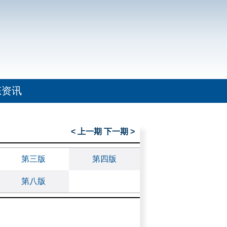
态资讯
< 上一期
下一期 >
第三版
第四版
第八版