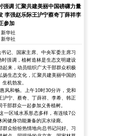
时强调 汇聚共建美丽中国磅礴力量
发 李强赵乐际王沪宁蔡奇丁薛祥李
正参加
：新华社
：新华社
总书记、国家主席、中央军委主席习
动时强调，植树造林是生态文明建设
动起来，动员组织广大干部群众积极
弘扬生态文化，汇聚共建美丽中国的
、生机勃发。
惠风和畅。上午10时30分许，党和
王沪宁、蔡奇、丁薛祥、李希、韩正
同干部群众一起参加义务植树。
这一区域水系形态多样，有连续7公
休闲健身功能兼备的滨水绿廊。
部群众纷纷热情地向总书记问好。习
植树点，同现场的北京市、国家林草