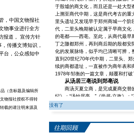
于殷墟的商文化，而且还是一处大型
上溯至商代中期，这是商代考古的重
管，中国文物报社
里头遗址又发现早于郑州商城一个阶段
文物事业进行全方
代，二里头晚期被认定属于早商文化
的亳都——西亳。至此，从商代最早
访报道， 宣传方针
丁之隞都郑州，再到商后期的殷都安
事，传播文博知识，
化的发展脉络，似乎均已清晰可辨，
平台，公众感知中
直到20世纪70年代中期，二里头、
续的商都遗址，一直被作为商年表和
1978年邹衡的一篇文章，颠覆和打
从汤居三亳说到郑亳说
商汤灭夏立商，是完成夏商交替
品（含标题及编辑所
纪》：“汤始居亳。”《尚书·立政》：
文物报社授权不得转
学家们便注疏演绎出汤曾居有三亳之
没有了
转载的请注明来源及
商丘南的南亳。汤居三亳说虽受到一
王国维相继否定三亳之说，均考订只
辞复原商末征人方的路线，由此证明
往期回顾
的汤居三亳之说似乎已经平息，但现