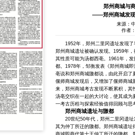
郑州商城与
——郑州商城发现
来源：
作者
1952年，郑州二里冈遗址发现了
郑州商城遗址被确认发现。1959年
其性质可能为汤都西亳。1961年，
都。1978年，邹衡发表《郑州商城
亳说和郑州商城隞都说，由此开启了夏
偃师商城发现后，又增加了偃师商城
来，郑州商城考古发现不断累积，其
汤亳交织在一起的大讨论，使其成为
一考古历程与探索经验值得回顾与思
郑州商城遗址与隞都
20世纪50年代，郑州二里冈遗
其为仲丁所迁的隞都。郑州商城遗址
商城即商代第十王仲丁所迁的隞都。