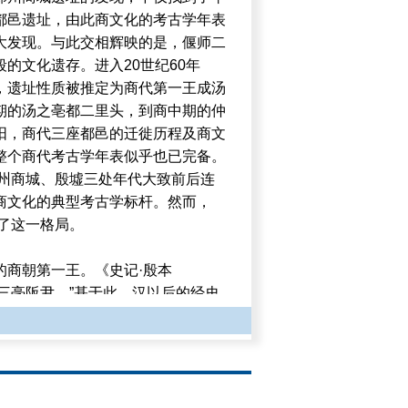
都邑遗址，由此商文化的考古学年表
大发现。与此交相辉映的是，偃师二
的文化遗存。进入20世纪60年
，遗址性质被推定为商代第一王成汤
期的汤之亳都二里头，到商中期的仲
阳，商代三座都邑的迁徙历程及商文
整个商代考古学年表似乎也已完备。
郑州商城、殷墟三处年代大致前后连
商文化的典型考古学标杆。然而，
破了这一格局。
的商朝第一王。《史记·殷本
“三亳阪尹。”基于此，汉以后的经史
说，即：偃师西亳、商丘北的北亳、
些质疑，但一直广为流传。雷学淇、
有北亳才是汤都。董作宾利用殷墟卜
只有南亳才是汤亳。至此，长期纷扰
代考古学的蓬勃发展又促使老话重