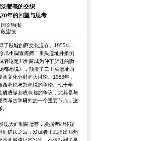
商汤都亳的交织
70年的回望与思考
中国文物报
：段宏振
早于殷墟的商文化遗存。1955年，
，徐旭生调查偃师二里头遗址并推测
发掘者论定郑州商城为仲丁所迁的隞
即汤都亳说》，颠覆了二里头遗址西
商文化分野的大讨论。1983年，
新西亳说与郑亳说的争论。七十年
性质或隞都或亳都的争议，尤其是与
夏商考古学研究的一个重要节点，这
考。
址发现大面积商遗存，发掘者即怀疑
得到确认之后，发掘者正式提出郑州
郑州商城遗址的发现，不仅找到了早