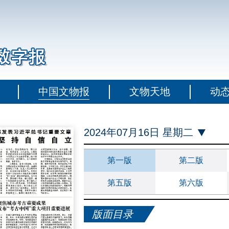
中国文物报
文物天地
动
2024年07月16日 星期二
第一版
第二版
第五版
第六版
版面目录