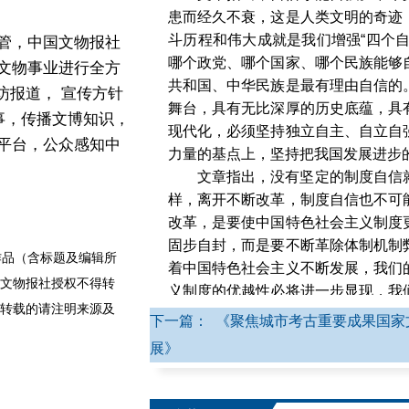
患而经久不衰，这是人类文明的奇迹
斗历程和伟大成就是我们增强“四个
管，中国文物报社
哪个政党、哪个国家、哪个民族能够
文物事业进行全方
共和国、中华民族是最有理由自信的
访报道， 宣传方针
舞台，具有无比深厚的历史底蕴，具
事，传播文博知识，
现代化，必须坚持独立自主、自立自
平台，公众感知中
力量的基点上，坚持把我国发展进步
文章指出，没有坚定的制度自信
样，离开不断改革，制度自信也不可
改革，是要使中国特色社会主义制度
固步自封，而是要不断革除体制机制
品（含标题及编辑所
着中国特色社会主义不断发展，我们
文物报社授权不得转
义制度的优越性必将进一步显现，我
转载的请注明来源及
道路对世界的影响必将越来越大。中
下一篇： 《聚焦城市考古重要成果国家
气和信心。
展》