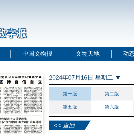
中国文物报
文物天地
动
2024年07月16日 星期二
第一版
第二版
第五版
第六版
<< 返回