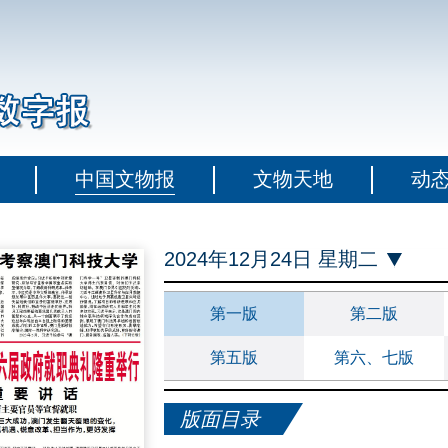
中国文物报
文物天地
动
2024年12月24日 星期二
第一版
第二版
第五版
第六、七版
版面目录