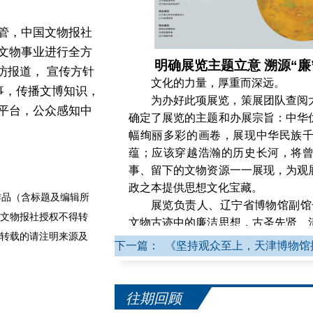
管，中国文物报社
文物事业进行全方
明确展览主题立意 溯源“廉
访报道， 宣传方针
文化的力量，厚重而深远。
事，传播文博知识，
为办好此项展览，策展团队查阅
平台，公众感知中
确定了展览的主题和办展宗旨：中华
幅绚丽多彩的画卷，展现中华民族
蕴；应该穿越浩瀚的历史长河，将
事、留下的文物资源一一展现，为观
政之本提供思想文化宝藏。
品（含标题及编辑所
展览负责人、辽宁省博物馆副馆
文物报社授权不得转
文物古迹中的廉洁思想，古圣先贤、
转载的请注明来源及
国历史上的廉洁文化，是中华优秀传
下一篇： 《坚持观众至上，天津博物馆
究和阐释文物的文化价值，将中华优
络、思想精华、鲜明特质与展览主旨
感受廉洁文化。”
往期回顾
在序言部分，展览以“说文解字”