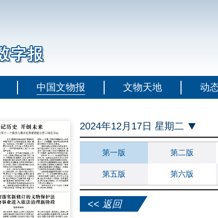
中国文物报
文物天地
动
2024年12月17日 星期二
第一版
第二版
第五版
第六版
<< 返回