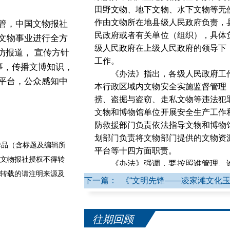
田野文物、地下文物、水下文物等无
作由文物所在地县级人民政府负责，
管，中国文物报社
民政府或者有关单位（组织），具体
文物事业进行全方
级人民政府在上级人民政府的领导下
访报道， 宣传方针
工作。
事，传播文博知识，
《办法》指出，各级人民政府工
平台，公众感知中
本行政区域内文物安全实施监督管理
捞、盗掘与盗窃、走私文物等违法犯
文物和博物馆单位开展安全生产工作
防救援部门负责依法指导文物和博物
划部门负责将文物部门提供的文物资
品（含标题及编辑所
平台等十四方面职责。
文物报社授权不得转
《办法》强调，要按照谁管理、
转载的请注明来源及
单位对本单位文物安全负全面责任；
下一篇： 《“文明先锋——凌家滩文化
单位的主要负责人是项目实施期间和
人。要明确文物安全管理措施和人员
的安全管理设施设备，加强日常巡
往期回顾
生；其他机关、组织和个人依法履行