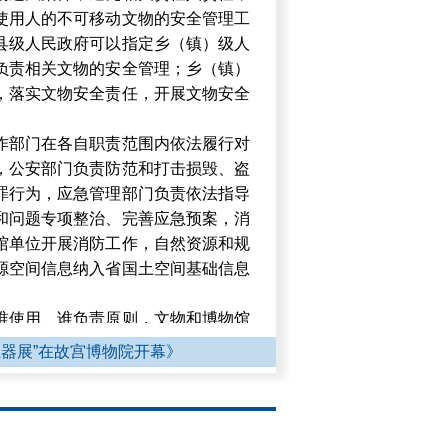
使用人的不可移动文物的安全管理工
县级人民政府可以指定乡（镇）级人
负责相关文物的安全管理；乡（镇）
，落实文物安全责任，开展文物安全
作部门在各自职责范围内依法履行对
，公安部门负责防范和打击损毁、盗
罪行为，应急管理部门负责依法指导
和问题专项整治、完善应急预案，消
馆单位开展消防工作，自然资源和规
源空间信息纳入省国土空间基础信息
谁使用、谁负责原则，文物和博物馆
考古发掘、文物保护等工程项目实施
玉器展”在故宫博物院开幕》
项目业务范围内的文物安全直接责任
，开展文物安全警示教育，配备必要
查和问题整改，严防文物安全事故发
文物安全责任和义务，鼓励社会公众