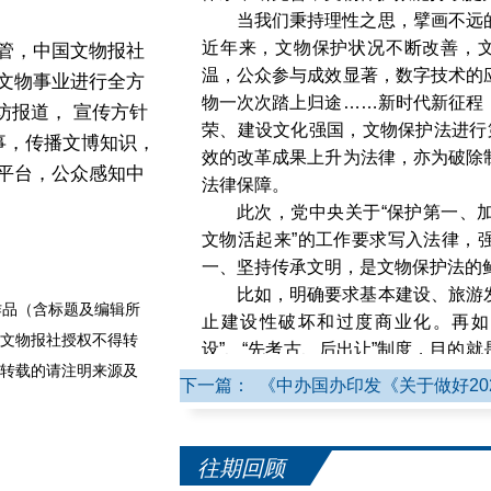
当我们秉持理性之思，擘画不远
近年来，文物保护状况不断改善，文
管，中国文物报社
温，公众参与成效显著，数字技术的
文物事业进行全方
物一次次踏上归途……新时代新征程
访报道， 宣传方针
荣、建设文化强国，文物保护法进行
事，传播文博知识，
效的改革成果上升为法律，亦为破除
平台，公众感知中
法律保障。
此次，党中央关于“保护第一、
文物活起来”的工作要求写入法律，
一、坚持传承文明，是文物保护法的
比如，明确要求基本建设、旅游
品（含标题及编辑所
止建设性破坏和过度商业化。再如
文物报社授权不得转
设”、“先考古、后出让”制度，目的
转载的请注明来源及
系，体现了预防性保护理念。
下一篇： 《中办国办印发《关于做好2
划责任经纬——
治国凭圭臬，安邦靠准绳。文物
法定职责，形成一体推进、合力保护
往期回顾
见效；要明确规定文物保护的职责，