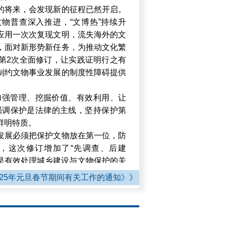
的将来，会发现新的征程已然开启。
物普查深入推进，“文博热”持续升
应用一次次复现文明，流失海外的文
，面对新形势新任务，为推动文化繁
第2次全面修订，让实践证明行之有
制约文物事业发展的制度性障碍提供
加强管理、挖掘价值、有效利用、让
强调保护是法律的主线，坚持保护第
鲜明特质。
发展必须把保护文物放在第一位，防
，这次修订增加了“先调查、后建
就是有效处理城乡建设与文物保护的关
025年元旦春节期间有关工作的通知》》
保护涉及各个方面，要全面落实政府
文物的工作格局，才能确保法律落地
对文物违法的法律责任予以科学且合