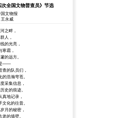
四次全国文物普查员》节选
中国文物报
​王永威
长河之畔，
一群人，
平线的光亮，
与寒霜，
深邃的远方。
是——
普查的队员们，
化的浩瀚穹苍。
态度采集信息，
丝历史的痕迹。
认真地记录，
乎文化的往昔。
寻岁月的秘密，
古老的墙壁。