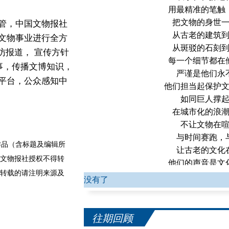
用最精准的笔触
把文物的身世
管，中国文物报社
从古老的建筑
文物事业进行全方
从斑驳的石刻
访报道， 宣传方针
每一个细节都在
事，传播文博知识，
严谨是他们永
平台，公众感知中
他们担当起保护
如同巨人撑
在城市化的浪
不让文物在
与时间赛跑，
品（含标题及编辑所
让古老的文化
文物报社授权不得转
他们的声音是文
转载的请注明来源及
他们的行动是
没有了
不怕困难重重，
只为了文化遗
他们是桥梁，连
往期回顾
把文化的火种