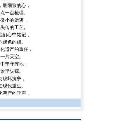
，最细致的心，
一点一点梳理。
到微小的遗迹，
到失传的工艺。
他们心中铭记，
不褪色的旗。
文化遗产的重任，
起一片天空。
潮中坚守阵地，
喧嚣里失踪。
与破坏抗争，
在现代重生。
化遗产的呼声，
保护的先锋。
不惧冷语讥讽，
产能够永恒。
接过去与未来，
向后世传送。