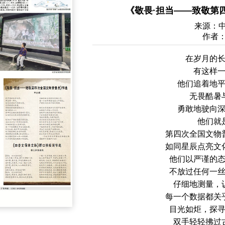
《敬畏·担当——致敬第
来源：
作者：
在岁月的
有这样
他们追着地
无畏酷暑
勇敢地驶向
他们就
第四次全国文物
如同星辰点亮文
他们以严谨的
不放过任何一
仔细地测量，
每一个数据都关
目光如炬，探
双手轻轻拂过