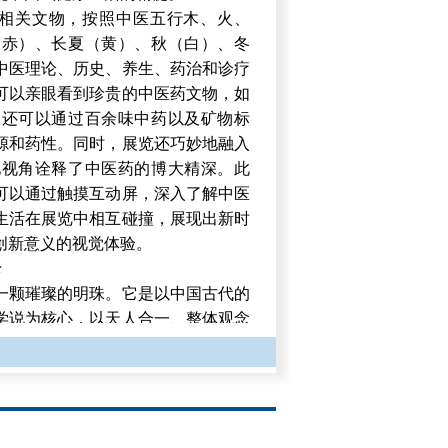
化相关文物，按照中医五行木、火、
（赤）、长夏（黄）、秋（白）、冬
中医理论、历史、养生、药治和诊疗
可以亲眼看到珍贵的中医药文物，如
，还可以通过百余味中药以及矿物标
源和药性。同时，展览还巧妙地融入
化视角诠释了中医药的博大精深。此
可以通过触摸互动屏，深入了解中医
生活在展览中相互碰撞，展现出新时
创新意义的视觉体验。
论
一颗璀璨的明珠。它是以中国古代的
学说为核心，以天人合一、整体观念
理论全面地阐述了人体的生理功能和
疗疾病。