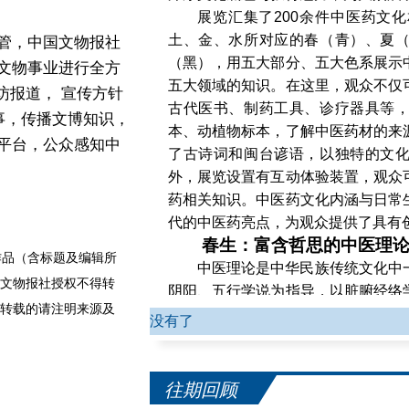
展览汇集了200余件中医药文
土、金、水所对应的春（青）、夏
管，中国文物报社
（黑），用五大部分、五大色系展示
文物事业进行全方
五大领域的知识。在这里，观众不仅
访报道， 宣传方针
古代医书、制药工具、诊疗器具等
事，传播文博知识，
本、动植物标本，了解中医药材的来
平台，公众感知中
了古诗词和闽台谚语，以独特的文
外，展览设置有互动体验装置，观众
药相关知识。中医药文化内涵与日常
代的中医药亮点，为观众提供了具有
春生：富含哲思的中医理
品（含标题及编辑所
中医理论是中华民族传统文化中
文物报社授权不得转
阴阳、五行学说为指导，以脏腑经络
转载的请注明来源及
和辨证论治为特色的理论体系。这套
没有了
病理变化，并用于指导临床诊断、治
往期回顾