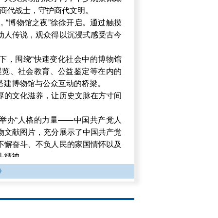
身商代战士，守护商代文明。
，“博物馆之夜”徐徐开启。通过触摸
动人传说，观众得以沉浸式感受古今
下，围绕“快速变化社会中的博物馆
展览、社会教育、公益鉴定等在内的
搭建博物馆与公众互动的桥梁。
厚的文化滋养，让历史文脉在方寸间
举办“人格的力量——中国共产党人
实物文献图片，充分展示了中国共产党
不懈奋斗、不负人民的家国情怀以及
斗精神。
图片展同步开展，集中展示青岛、淄
》
馆高质量建设方面的成效，生动诠释
践成果。
问秦——甘肃秦文化考古二十年成果
来的工作成果，以秦人从西部边陲崛起