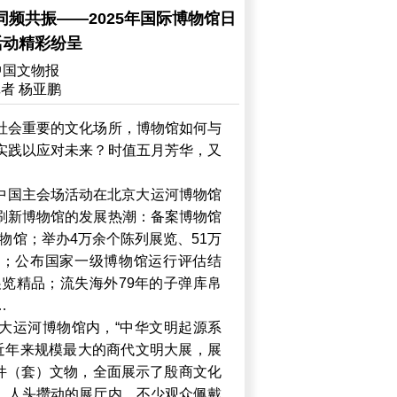
频共振——2025年国际博物馆日
活动精彩纷呈
中国文物报
者 杨亚鹏
社会重要的文化场所，博物馆如何与
实践以应对未来？时值五月芳华，又
馆日中国主会场活动在北京大运河博物馆
刷新博物馆的发展热潮：备案博物馆
博物馆；举办4万余个陈列展览、51万
观众；公布国家一级博物馆运行评估结
展览精品；流失海外79年的子弹库帛
…
大运河博物馆内，“中华文明起源系
为近年来规模最大的商代文明大展，展
8件（套）文物，全面展示了殷商文化
。人头攒动的展厅内，不少观众佩戴