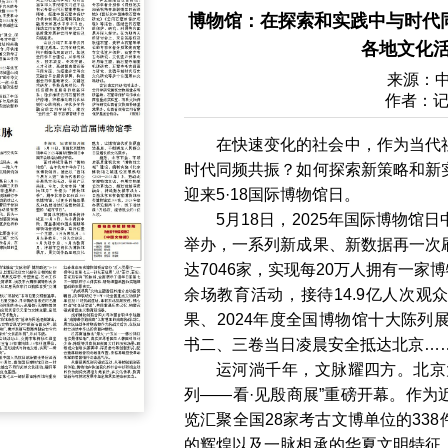
博物馆：在探索和实践中与时代同
各地文化
来源：
作者：记
在快速变化的社会中，作为当代
时代同频共振？如何探索新策略和新
迎来5·18国际博物馆日。
5月18日，2025年国际博物
举办，一系列新成果、新数据再一次
达7046家，实现每20万人拥有一家
余场教育活动，接待14.9亿人次
果、2024年度全国博物馆十大陈列
书二、三卷当日凌晨安全抵达北京…
运河淌千年，文脉耀四方。北京
列——看·见殷商展”重磅开幕。作
览汇聚全国28家考古文博单位的33
的辉煌以及一脉相承的华夏文明特征