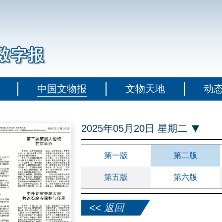
中国文物报
文物天地
动
2025年05月20日 星期二
第一版
第二版
第五版
第六版
<< 返回