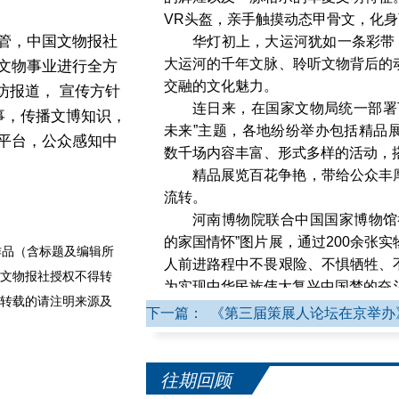
VR头盔，亲手触摸动态甲骨文，化
管，中国文物报社
华灯初上，大运河犹如一条彩带
大运河的千年文脉、聆听文物背后的
文物事业进行全方
交融的文化魅力。
访报道， 宣传方针
连日来，在国家文物局统一部署
事，传播文博知识，
未来”主题，各地纷纷举办包括精品
平台，公众感知中
数千场内容丰富、形式多样的活动，
精品展览百花争艳，带给公众丰
流转。
河南博物院联合中国国家博物馆
的家国情怀”图片展，通过200余张
品（含标题及编辑所
人前进路程中不畏艰险、不惧牺牲、
文物报社授权不得转
为实现中华民族伟大复兴中国梦的奋
转载的请注明来源及
山东省“博物馆之城”建设成果
下一篇： 《第三届策展人论坛在京举办
博、潍坊、济宁四个试点城市在博物
山东“一市一品牌、一城一气象”的实
甘肃省文物考古研究所等推出“
往期回顾
特展”，基于甘肃秦文化考古20年