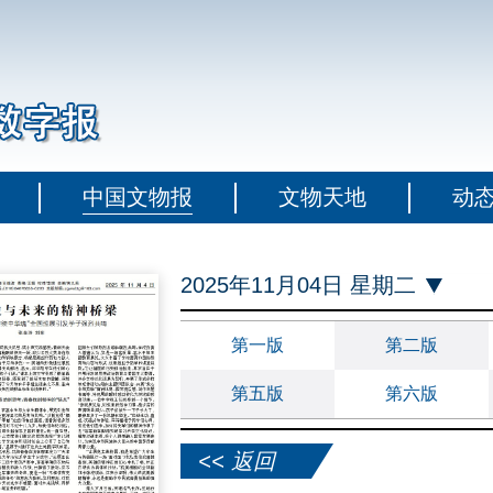
中国文物报
文物天地
动
2025年11月04日 星期二
第一版
第二版
第五版
第六版
<< 返回