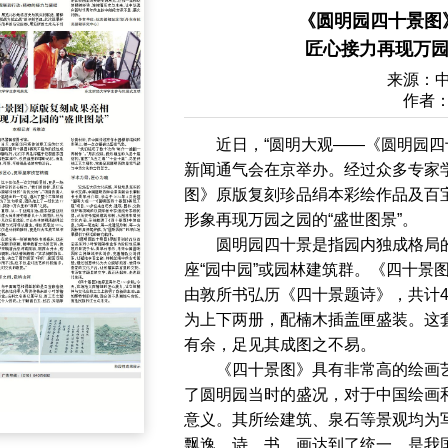
《圆明园四十景图
匠心接力再现万园之
来源：
作者
近日，“圆明大观——《圆明园四
新闻通气会在京举办。经过众多专家
图》原版复刻珍品绢本彩绘作品及百
形象再现万园之园的“盛世图景”。
圆明园四十景是指园内独成格局
座“园中园”或园林建筑群。《四十景
由敦所书弘历《四十景题诗》，共计
为上下两册，配楠木插盖匣盛装。这
有余，足见其成图之不易。
《四十景图》具有非常高的绘画
了圆明园当时的盛况，对于中国绘画
意义。其所绘建筑、泉石等景观均为
飘逸，诗、书、画达到了统一，是我国