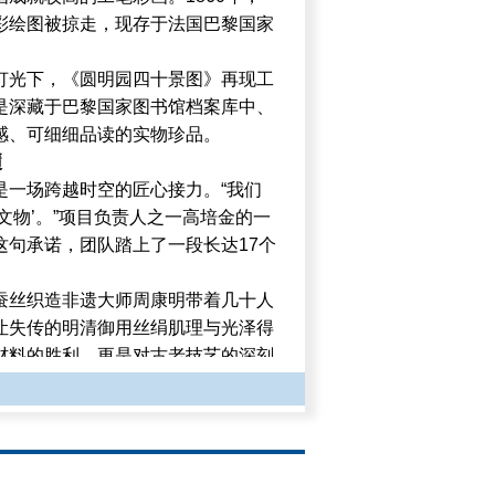
彩绘图被掠走，现存于法国巴黎国家
灯光下，《圆明园四十景图》再现工
是深藏于巴黎国家图书馆档案库中、
感、可细细品读的实物珍品。
髓
是一场跨越时空的匠心接力。“我们
文物’。”项目负责人之一高培金的一
这句承诺，团队踏上了一段长达17个
蚕丝织造非遗大师周康明带着几十人
让失传的明清御用丝绢肌理与光泽得
材料的胜利，更是对古老技艺的深刻
，就连最不起眼的浆糊，都承载着文
粉，取西山井水，按古法调制。他动
决定了画作能否‘呼吸’，能否历经百
求，更是对文化的敬畏。”