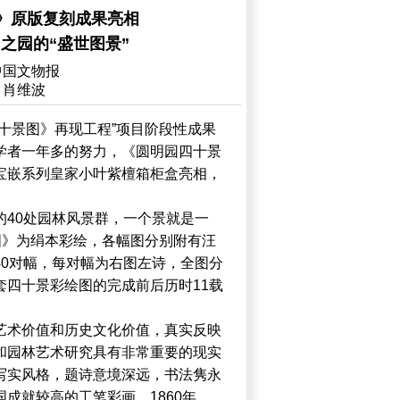
》原版复刻成果亮相
园的“盛世图景” ​
中国文物报
：肖维波
十景图》再现工程”项目阶段性成果
学者一年多的努力，《圆明园四十景
宝嵌系列皇家小叶紫檀箱柜盒亮相，
的40处园林风景群，一个景就是一
图》为绢本彩绘，各幅图分别附有汪
40对幅，每对幅为右图左诗，全图分
套四十景彩绘图的完成前后历时11载
艺术价值和历史文化价值，真实反映
和园林艺术研究具有非常重要的现实
写实风格，题诗意境深远，书法隽永
成就较高的工笔彩画。1860年，