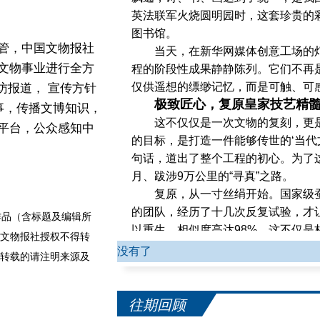
英法联军火烧圆明园时，这套珍贵的
图书馆。
管，中国文物报社
当天，在新华网媒体创意工场的
文物事业进行全方
程的阶段性成果静静陈列。它们不再
仅供遥想的缥缈记忆，而是可触、可
访报道， 宣传方针
极致匠心，复原皇家技艺精
事，传播文博知识，
这不仅仅是一次文物的复刻，更
平台，公众感知中
的目标，是打造一件能够传世的‘当代
句话，道出了整个工程的初心。为了
月、跋涉9万公里的“寻真”之路。
复原，从一寸丝绢开始。国家级
的团队，经历了十几次反复试验，才
品（含标题及编辑所
以重生，相似度高达98%。这不仅是
文物报社授权不得转
理解。
没有了
转载的请注明来源及
在荣宝斋一级裱画师张书刚看来
化的密码。他们寻来晚清贡品河套面
情地解释：“这浆糊的黏性、稳定性，
往期回顾
年而不损。这不仅是对技艺的终极追