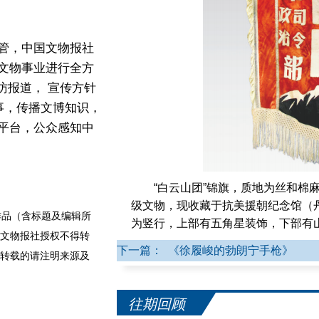
管，中国文物报社
文物事业进行全方
访报道， 宣传方针
事，传播文博知识，
平台，公众感知中
“白云山团”锦旗，质地为丝和棉麻
级文物，现收藏于抗美援朝纪念馆（
品（含标题及编辑所
为竖行，上部有五角星装饰，下部有山
文物报社授权不得转
国人民志愿军第50军司令部、政治部
下一篇： 《徐履峻的勃朗宁手枪》
转载的请注明来源及
“高高的白云山，耸立在朝鲜汉
英雄把他消灭在山前……白云山，高
名，勇敢冲向前。”这是20世纪50
往期回顾
唱白云山》。这首歌曾唱响全国，歌