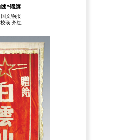
山团”锦旗
中国文物报
校瑛 齐红