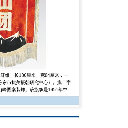
纤维，长180厘米，宽84厘米，一
丹东市抗美援朝研究中心）。旗上字
峰图案装饰。该旗帜是1951年中
奖给第447团的锦旗。
江南。侵略者要从这里进犯，我们的
高的白云山，让我们高唱着你的英
年代，刘白羽作词、郑律成作曲的《歌
唱白云山，是因为中国人民志愿军在