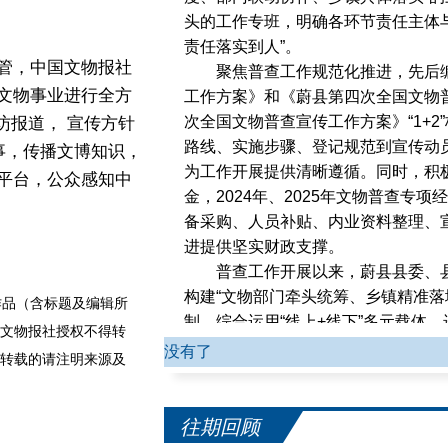
头的工作专班，明确各环节责任主体
责任落实到人”。
管，中国文物报社
聚焦普查工作规范化推进，先后
文物事业进行全方
工作方案》和《蔚县第四次全国文物
次全国文物普查宣传工作方案》“1+
访报道， 宣传方针
路线、实施步骤、登记规范到宣传动
事，传播文博知识，
为工作开展提供清晰遵循。同时，积
平台，公众感知中
金，2024年、2025年文物普查专
备采购、人员补贴、内业资料整理、
进提供坚实财政支撑。
普查工作开展以来，蔚县县委、县
构建“文物部门牵头统筹、乡镇精准落
品（含标题及编辑所
制。综合运用“线上+线下”多元载体
文物报社授权不得转
及、普查典型事迹等内容宣传，让普
没有了
转载的请注明来源及
众，收到群众提供有效线索63条，新
物普查是专业部门事”的认知误区，在
晓、文物保护人人参与”的良好社会
往期回顾
优化队伍建设，