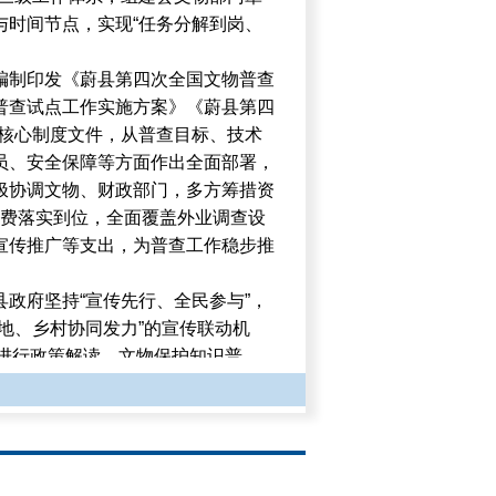
与时间节点，实现“任务分解到岗、
编制印发《蔚县第四次全国文物普查
普查试点工作实施方案》《蔚县第四
2”核心制度文件，从普查目标、技术
员、安全保障等方面作出全面部署，
极协调文物、财政部门，多方筹措资
项经费落实到位，全面覆盖外业调查设
宣传推广等支出，为普查工作稳步推
政府坚持“宣传先行、全民参与”，
地、乡村协同发力”的宣传联动机
，进行政策解读、文物保护知识普
查工作走进乡镇、深入乡村、贴近群
发现隐蔽古民居28处，切实打破“文
全县范围内形成“文物普查人人知
氛围，为普查工作提供了重要助力。