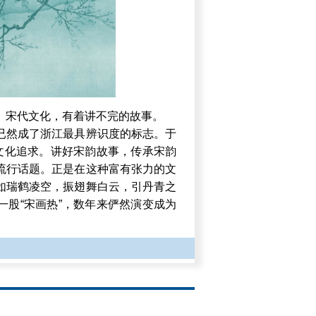
。宋代文化，有着讲不完的故事。
已然成了浙江最具辨识度的标志。于
的文化追求。讲好宋韵故事，传承宋韵
流行话题。正是在这种富有张力的文
如瑞鹤凌空，振翅舞白云，引丹青之
一股“宋画热”，数年来俨然演变成为
，诸如张择端《清明上河图》、王希
会上又形成了一股迷恋宋画的旋风。
，从苏轼《枯木竹石图》到“东坡精
青绿”，宋画所承载的意涵、观念、思
现代的人们开始身临其境地了解、感