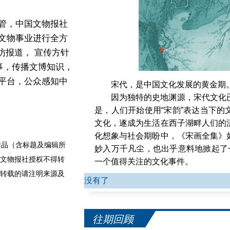
管，中国文物报社
文物事业进行全方
访报道， 宣传方针
事，传播文博知识，
平台，公众感知中
宋代，是中国文化发展的黄金期
因为独特的史地渊源，宋代文化
是，人们开始使用“宋韵”表达当下
文化，遂成为生活在西子湖畔人们的
化想象与社会期盼中，《宋画全集》
品（含标题及编辑所
妙入万千凡尘，也出乎意料地掀起了
文物报社授权不得转
一个值得关注的文化事件。
伴随着各大博物馆的重量级展览
转载的请注明来源及
没有了
孟《千里江山图》等的公开展示，社
从《清明上河图》到“清明上河学”
神”，从《千里江山图》到舞剧“只此
往期回顾
想不断地被拓展、丰富着……由此，