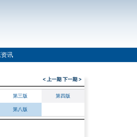
态资讯
< 上一期
下一期 >
第三版
第四版
第八版