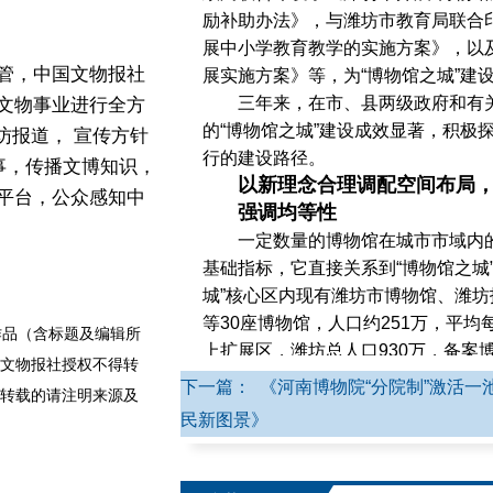
励补助办法》，与潍坊市教育局联合
展中小学教育教学的实施方案》，以及
管，中国文物报社
展实施方案》等，为“博物馆之城”建
三年来，在市、县两级政府和有
文物事业进行全方
的“博物馆之城”建设成效显著，积极
访报道， 宣传方针
行的建设路径。
事，传播文博知识，
以新理念合理调配空间布局
平台，公众感知中
强调均等性
一定数量的博物馆在城市市域内的
基础指标，它直接关系到“博物馆之城
城”核心区内现有潍坊市博物馆、潍
等30座博物馆，人口约251万，平均
品（含标题及编辑所
上扩展区，潍坊总人口930万，备案博
文物报社授权不得转
博物馆，基本与山东省的平均水平（
下一篇： 《河南博物院“分院制”激活一
转载的请注明来源及
实现城市区域内市民能够在15分钟步
民新图景》
村庄都能有1个类博物馆的目标。
尽管前期建设的博物馆数量较多
满足“博物馆之城”均等化发展的要求