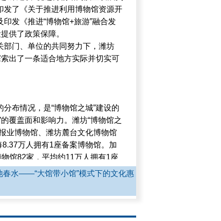
印发了《关于推进利用博物馆资源开
印发《推进“博物馆+旅游”融合发
设提供了政策保障。
关部门、单位的共同努力下，潍坊
探索出了一条适合地方实际并切实可
，
分布情况，是“博物馆之城”建设的
”的覆盖面和影响力。潍坊“博物馆之
坊报业博物馆、潍坊麓台文化博物馆
每8.37万人拥有1座备案博物馆。加
物馆82家，平均约11万人拥有1座
约12万人一座博物馆）相当。致力于
池春水——“大馆带小馆”模式下的文化惠
行圈内找到1座博物馆，在乡村每个
，但分布不均的问题依然突出，难以
。为此，潍坊在加快备案博物馆建设