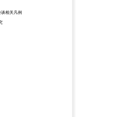
兼谈相关凡例
究